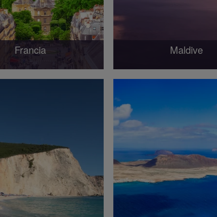
Francia
Maldive
, uno dei Paesi più lussuosi
Le Maldive ospitano alcu
a occidentale - patria di vini
spiagge più belle e dei m
squisiti e di...
trasparenti del...