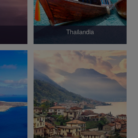
Thailandia
ne delle
La Thailandia è divertente e culturale in
ari più
parti uguali, con una scena di festa
famosa in tutto il mondo e una...