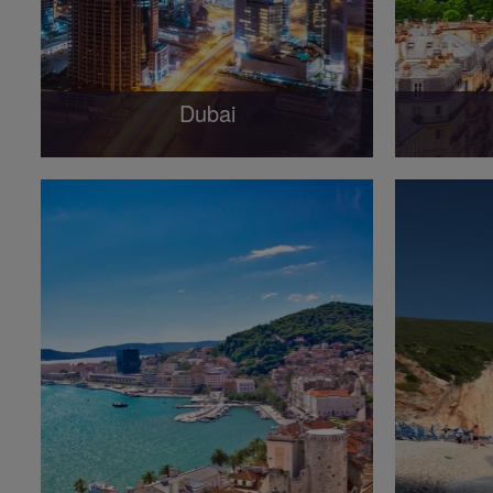
Dubai
Dubai è conosciuta soprattutto per la
La Francia
sua architettura futuristica, la vita
dell'Europ
notturna vivace e lo shopping di...